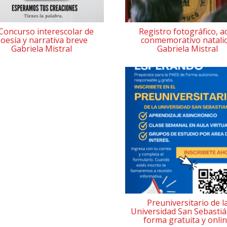
 Concurso interescolar de
Registro fotográfico, a
oesía y narrativa breve
conmemorativo natalic
Gabriela Mistral
Gabriela Mistral
Preuniversitario de l
Universidad San Sebastiá
forma gratuita y onli