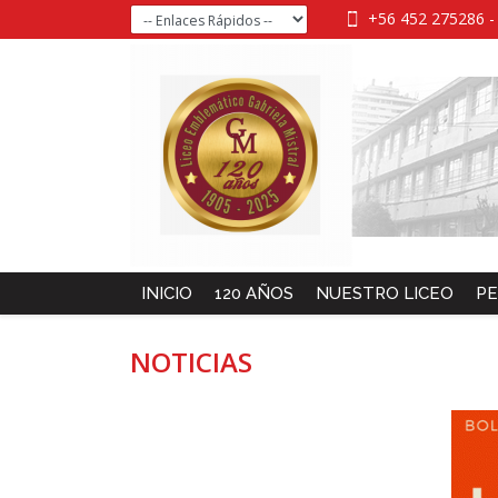
+56 452 275286
INICIO
120 AÑOS
NUESTRO LICEO
PE
NOTICIAS