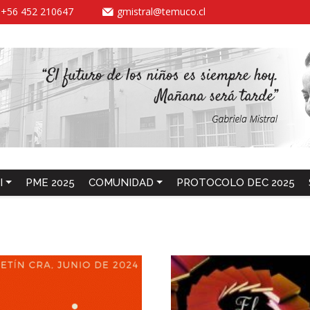
-
+56 452 210647
gmistral@temuco.cl
I
PME 2025
COMUNIDAD
PROTOCOLO DEC 2025