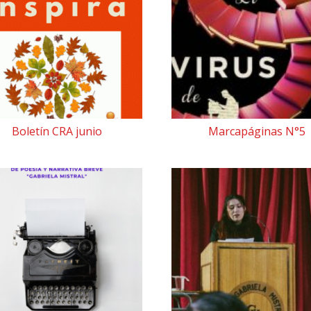
Boletín CRA junio
Marcapáginas N°5