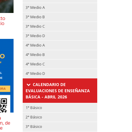
3° Medio A
3° Medio B
cto
io
3° Medio C
3° Medio D
4° Medio A
4° Medio B
4° Medio C
4° Medio D
CALENDARIO DE
EVALUACIONES DE ENSEÑANZA
BÁSICA - ABRIL 2026
1° Básico
2° Básico
a
n, de
3° Básico
ne