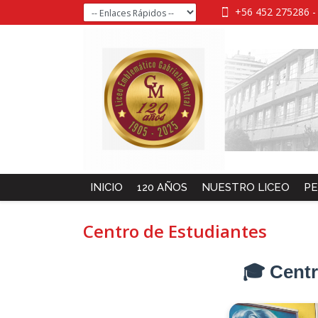
+56 452 275286
INICIO
120 AÑOS
NUESTRO LICEO
PE
Centro de Estudiantes
🎓 Centr