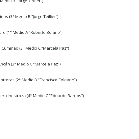
edio B “Jorge Teillier”)
os (3° Medio B “Jorge Teillier”)
ro (1° Medio A “Roberto Bolaño”)
a Cuminao (3° Medio C “Marcela Paz”)
ncán (3° Medio C “Marcela Paz”)
ntreras (2° Medio D “Francisco Coloane”)
iera Inostroza (4° Medio C “Eduardo Barrios”)