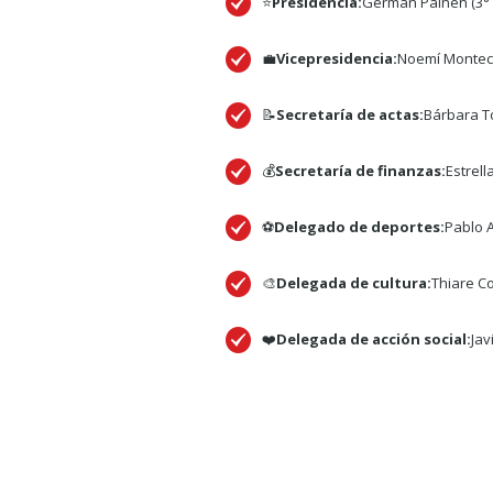
⭐
Presidencia:
Germán Painen (3° M
💼
Vicepresidencia:
Noemí Montecin
📝
Secretaría de actas:
Bárbara To
💰
Secretaría de finanzas:
Estrell
⚽
Delegado de deportes:
Pablo A
🎨
Delegada de cultura:
Thiare Co
❤️
Delegada de acción social:
Jav