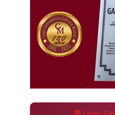
🏛️ Liceo Ga