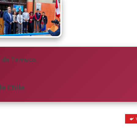
l de Temuco.
e Chile.
V