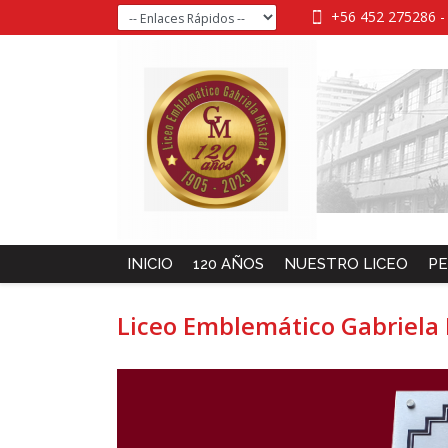
+56 452 275286
INICIO
120 AÑOS
NUESTRO LICEO
PE
Liceo Emblemático Gabriela 