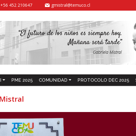
-
+56 452 210647
gmistral@temuco.cl
I
PME 2025
COMUNIDAD
PROTOCOLO DEC 2025
Mistral