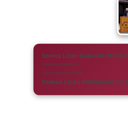
Somos Liceo Gabriela Mistra
Somos comunidad.
Somos memoria viva.
Somos Liceo Emblemático d