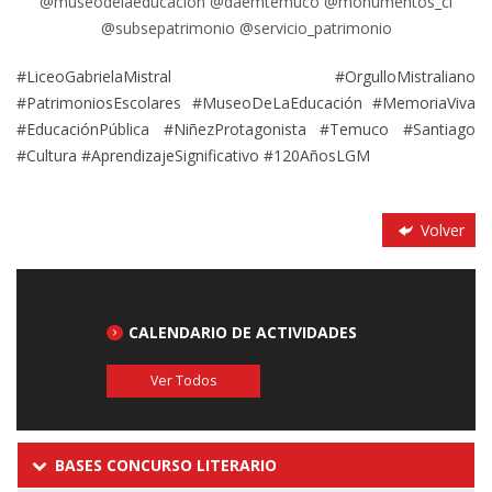
@museodelaeducacion @daemtemuco @monumentos_cl
@subsepatrimonio @servicio_patrimonio
#LiceoGabrielaMistral #OrgulloMistraliano
#PatrimoniosEscolares #MuseoDeLaEducación #MemoriaViva
#EducaciónPública #NiñezProtagonista #Temuco #Santiago
#Cultura #AprendizajeSignificativo #120AñosLGM
Volver
CALENDARIO DE ACTIVIDADES
Ver Todos
BASES CONCURSO LITERARIO